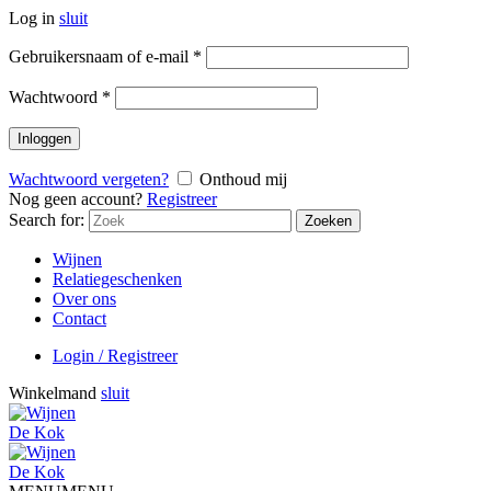
Log in
sluit
Gebruikersnaam of e-mail
*
Wachtwoord
*
Inloggen
Wachtwoord vergeten?
Onthoud mij
Nog geen account?
Registreer
Search for:
Zoeken
Wijnen
Relatiegeschenken
Over ons
Contact
Login / Registreer
Winkelmand
sluit