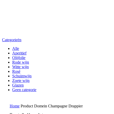
Categorieën
Alle
Aperitief
Olijfolie
Rode wijn
Witte wijn
Rosé
Schuimwijn
Zoete wijn
Glazen
Geen categorie
Home
Product Domein
Champagne Drappier