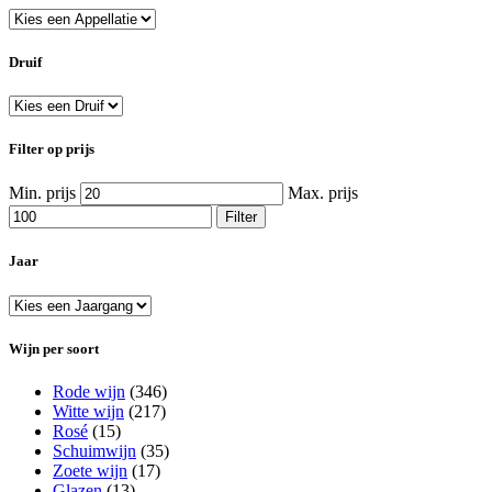
Druif
Filter op prijs
Min. prijs
Max. prijs
Filter
Jaar
Wijn per soort
Rode wijn
(346)
Witte wijn
(217)
Rosé
(15)
Schuimwijn
(35)
Zoete wijn
(17)
Glazen
(13)