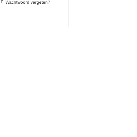
Wachtwoord vergeten?
 PER LAND
WIJN PER DRUIF
k
Syrah
ika
Grenache Noir
Chardonnay
Pinot Noir
jk
Sauvignon Blanc
Cabernet Sauvignon