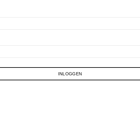
INLOGGEN
Facebook
|
50
Contact
Instagram
Facebook
ring vanaf € 150
|
Instagram