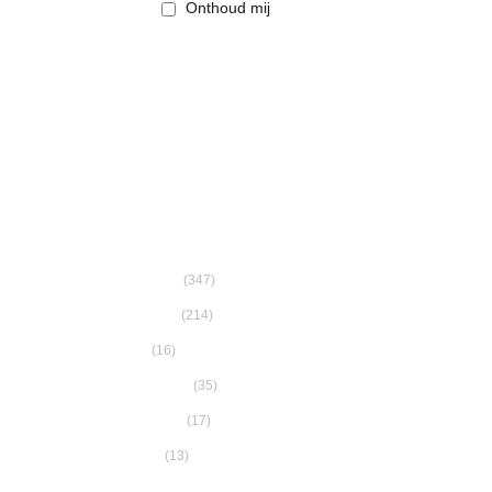
Onthoud mij
WIJN PER SOORT
WIJN
(347)
Frankrij
Rode wijn
Zuid-Afr
(214)
Witte wijn
Italië
(16)
Rosé
Spanje
(35)
Schuimwijn
Oostenri
(17)
Zoete wijn
USA
(13)
Glazen