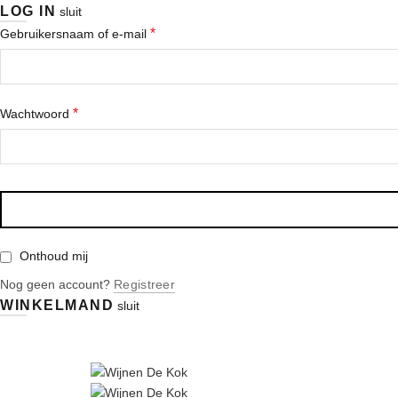
LOG IN
sluit
*
Gebruikersnaam of e-mail
*
Wachtwoord
Onthoud mij
Nog geen account?
Registreer
WINKELMAND
sluit
|
|
info@wijnen-dekok.com
03 480 85 95
Gratis levering vanaf € 1
info@wijnen-dekok.com
03 480 85 95
Gratis leve
|
|