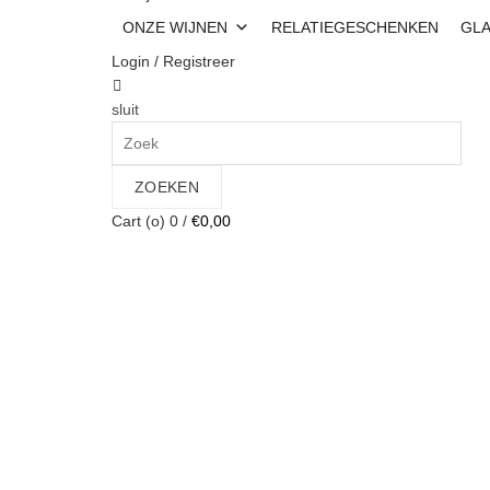
ONZE WIJNEN
RELATIEGESCHENKEN
GL
Login / Registreer
sluit
Search
for:
ZOEKEN
Cart (
o
)
0
/
€
0,00