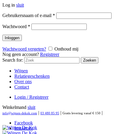
Log in
sluit
Gebruikersnaam of e-mail
*
Wachtwoord
*
Inloggen
Wachtwoord vergeten?
Onthoud mij
Nog geen account?
Registreer
Search for:
Zoeken
Wijnen
Relatiegeschenken
Over ons
Contact
Login / Registreer
Winkelmand
sluit
|
|
|
info@wijnen-dekok.com
03 480 85 95
Gratis levering vanaf € 150
Facebook
Instagram