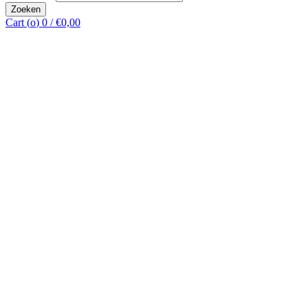
Zoeken
Cart (
o
)
0
/
€
0,00