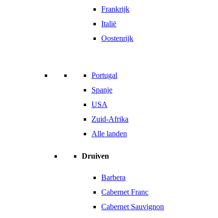
Frankrijk
Italië
Oostenrijk
Portugal
Spanje
USA
Zuid-Afrika
Alle landen
Druiven
Barbera
Cabernet Franc
Cabernet Sauvignon