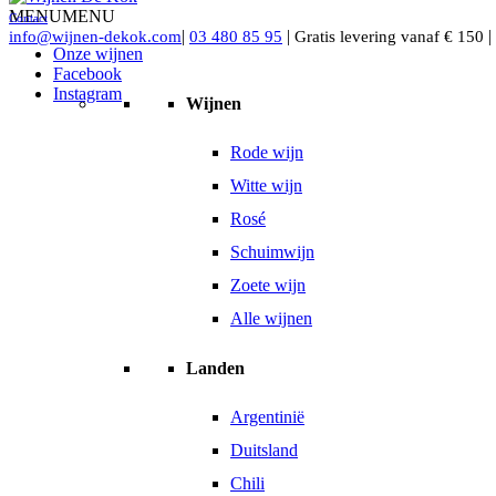
MENU
MENU
Contact
|
|
|
info@wijnen-dekok.com
03 480 85 95
Gratis levering vanaf € 150
Onze wijnen
Facebook
Instagram
Wijnen
Rode wijn
Witte wijn
Rosé
Schuimwijn
Zoete wijn
Alle wijnen
Landen
Argentinië
Duitsland
Chili