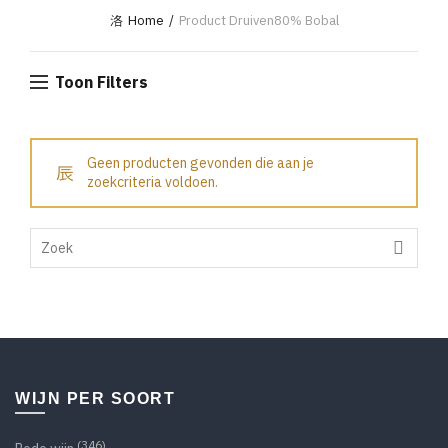
Home
Product Druiven
80% Bobal
Toon Filters
Geen producten gevonden die aan je
zoekcriteria voldoen.
Search
for:
WIJN PER SOORT
(346)