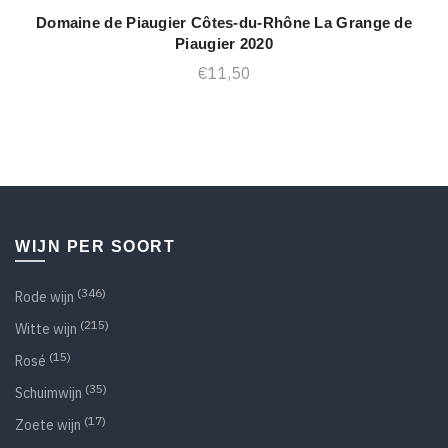
Domaine de Piaugier Côtes-du-Rhône La Grange de
TOEVOEGEN AAN WINKELWAGEN
Piaugier 2020
€
11,50
WIJN PER SOORT
(346)
Rode wijn
(215)
Witte wijn
(15)
Rosé
(35)
Schuimwijn
(17)
Zoete wijn