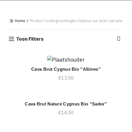
Home
Product Ondergrond
Argilo-Sableux sur Grès Calcaire
Toon Filters
Cava Brut Cygnus Bio “Albireo”
TOEVOEGEN AAN WINKELWAGEN
€
13,50
Cava Brut Nature Cygnus Bio “Sador”
TOEVOEGEN AAN WINKELWAGEN
€
14,50