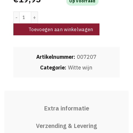
Op voorraad
Domaine Ménard-Gaborit Muscadet de Sèvre& Maine sur Lie
Toevoegen aan winkelwagen
Artikelnummer:
007207
Categorie:
Witte wijn
Extra informatie
Verzending & Levering