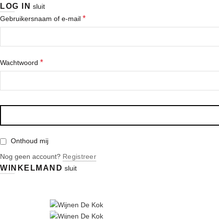
LOG IN
sluit
*
Gebruikersnaam of e-mail
*
Wachtwoord
Onthoud mij
Nog geen account?
Registreer
WINKELMAND
sluit
|
|
|
info@wijnen-dekok.com
03 480 85 95
Gratis levering vanaf € 150
Contact