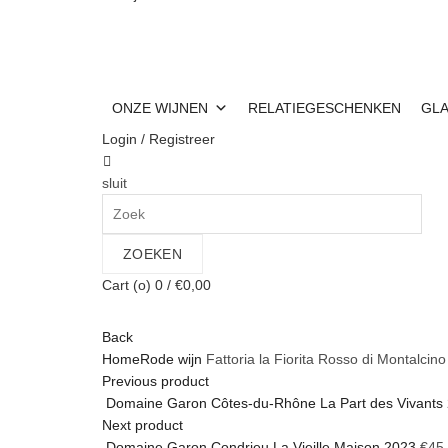
info@wijnen-dekok.com
03 480 85 95
Gratis leveri
|
|
ONZE WIJNEN
RELATIEGESCHENKEN
GL
Login / Registreer
sluit
Search
for:
ZOEKEN
Cart (
o
)
0
/
€
0,00
Back
Home
Rode wijn
Fattoria la Fiorita Rosso di Montalcin
Previous product
Domaine Garon Côtes-du-Rhône La Part des Vivants
Next product
Domaine Garon Condrieu La Vieille Maison 2023
€
45