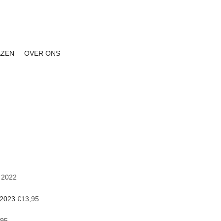
ng vanaf € 150
|
Facebook
Instagram
AZEN
OVER ONS
o 2022
 2023
€
13,95
,95