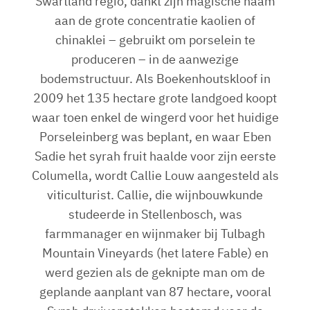
Swartland regio, dankt zijn magische naam
aan de grote concentratie kaolien of
chinaklei – gebruikt om porselein te
produceren – in de aanwezige
bodemstructuur. Als Boekenhoutskloof in
2009 het 135 hectare grote landgoed koopt
waar toen enkel de wingerd voor het huidige
Porseleinberg was beplant, en waar Eben
Sadie het syrah fruit haalde voor zijn eerste
Columella, wordt Callie Louw aangesteld als
viticulturist. Callie, die wijnbouwkunde
studeerde in Stellenbosch, was
farmmanager en wijnmaker bij Tulbagh
Mountain Vineyards (het latere Fable) en
werd gezien als de geknipte man om de
geplande aanplant van 87 hectare, vooral