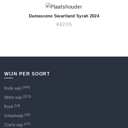
Damascene Swartland Syrah 2024
TOEVOEGEN AAN WINKELWAGEN
€
42,95
WIJN PER SOORT
(347)
Rode wijn
(213)
Witte wijn
(14)
Rosé
(35)
Schuimwijn
(17)
Zoete wijn