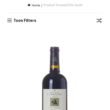
Product Druiven
25% Syrah
Home
Toon Filters