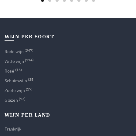
WIJN PER SOORT
(347)
Rode wijn
(214)
Witte wijn
(16)
Rosé
(35)
Schuimwijn
(17)
Zoete wijn
(13)
Glazen
WIJN PER LAND
Frankrijk