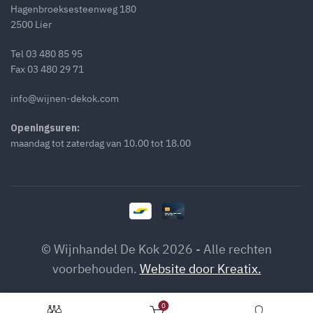
Hagenbroeksesteenweg 180
2500 Lier
Tel
03 480 85 95
Fax 03 480 29 71
info@wijnen-dekok.com
Openingsuren:
maandag tot zaterdag van 10.00 tot 18.00
© Wijnhandel De Kok 2026 - Alle rechten
voorbehouden.
Website door Kreatix.
Château Lafon-Rochet 2023 aantal
OP
0
TOEVOEGEN AAN WINKELWA