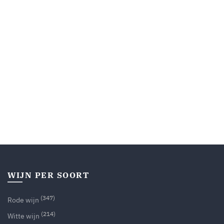
WIJN PER SOORT
(347)
Rode wijn
(214)
Witte wijn