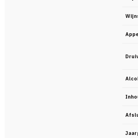
Wijn
Appe
Drui
Alco
Inho
Afsl
Jaar