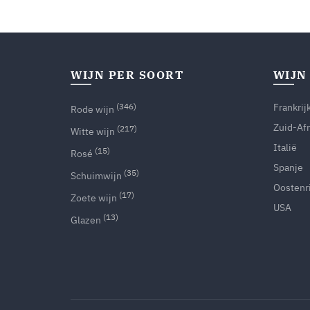
WIJN PER SOORT
WIJN
(346)
Frankrij
Rode wijn
Zuid-Afr
(217)
Witte wijn
Italië
(15)
Rosé
Spanje
(35)
Schuimwijn
Oostenri
(17)
Zoete wijn
USA
(13)
Glazen