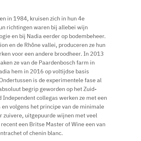
n in 1984, kruisen zich in hun 4e
un richtingen waren bij allebei wijn
logie en bij Nadia eerder op bodembeheer.
ion en de Rhône vallei, produceren ze hun
werken voor een andere broodheer. In 2013
 maken ze van de Paardenbosch farm in
Nadia hem in 2016 op voltijdse basis
 Ondertussen is de experimentele fase al
 absoluut begrip geworden op het Zuid-
d Independent collegas werken ze met een
rs en volgens het principe van de minimale
eer zuivere, uitgepuurde wijnen met veel
at recent een Britse Master of Wine een van
ntrachet of chenin blanc.