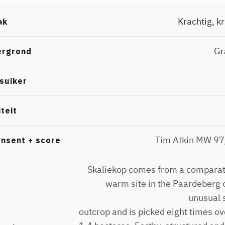
Krachtig, kr
ak
Gr
ergrond
suiker
iteit
Tim Atkin MW 9
nsent + score
Skaliekop comes from a comparat
warm site in the Paardeberg 
unusual 
outcrop and is picked eight times ove