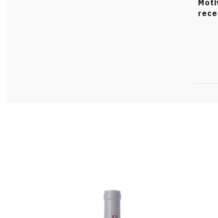
Moti
rece