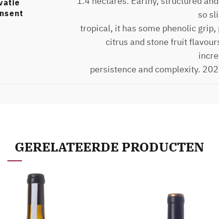
1.4 hectares. Earthy, structured and
vatie
nsent
so sl
tropical, it has some phenolic grip,
citrus and stone fruit flavou
incre
persistence and complexity. 20
GERELATEERDE PRODUCTEN