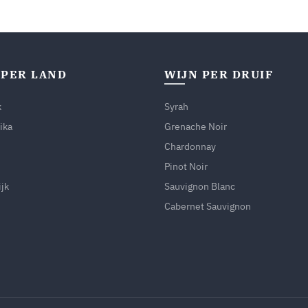
 PER LAND
WIJN PER DRUIF
k
Syrah
ika
Grenache Noir
Chardonnay
Pinot Noir
jk
Sauvignon Blanc
Cabernet Sauvignon