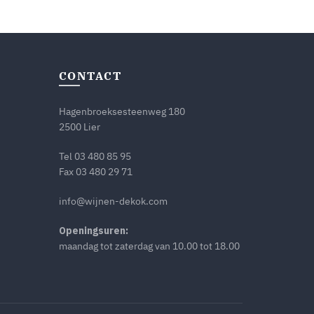
CONTACT
Hagenbroeksesteenweg 180
2500 Lier
Tel
03 480 85 95
Fax 03 480 29 71
info@wijnen-dekok.com
Openingsuren:
maandag tot zaterdag van 10.00 tot 18.00