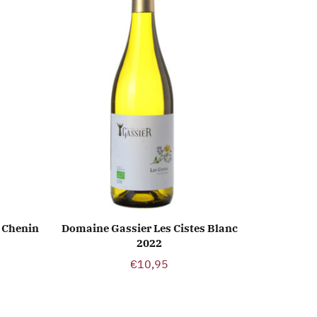
 Chenin
Domaine Gassier Les Cistes Blanc
Franco L
LWAGEN
TOEVOEGEN AAN WINKELWAGEN
TOEVO
2022
€
10,95