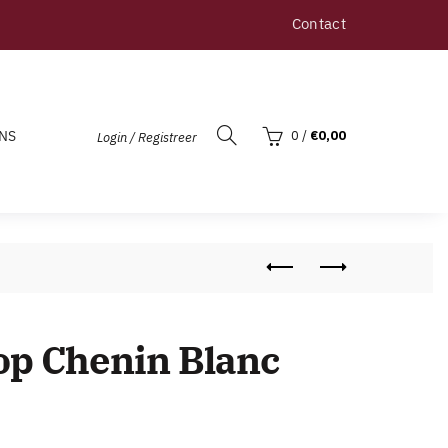
Contact
NS
0
/
€
0,00
Login / Registreer
op Chenin Blanc