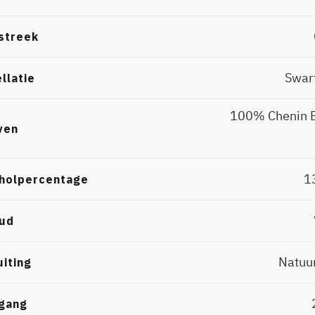
streek
Swar
llatie
100% Chenin 
ven
1
holpercentage
ud
Natuu
uiting
gang