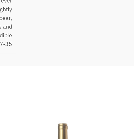
 ever
ightly
 pear,
rs and
dible
27-35