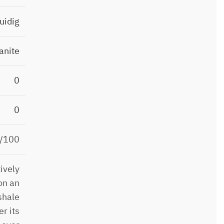
uidig
anite
0
0
7/100
ively
on an
shale
r its