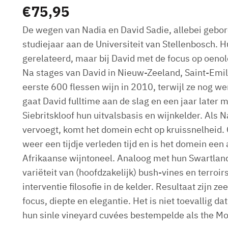
€
75,95
De wegen van Nadia en David Sadie, allebei gebore
studiejaar aan de Universiteit van Stellenbosch. H
gerelateerd, maar bij David met de focus op oeno
Na stages van David in Nieuw-Zeeland, Saint-Emil
eerste 600 flessen wijn in 2010, terwijl ze nog 
gaat David fulltime aan de slag en een jaar later
Siebritskloof hun uitvalsbasis en wijnkelder. Als 
vervoegt, komt het domein echt op kruissnelheid.
weer een tijdje verleden tijd en is het domein een
Afrikaanse wijntoneel. Analoog met hun Swartlan
variëteit van (hoofdzakelijk) bush-vines en terroi
interventie filosofie in de kelder. Resultaat zijn z
focus, diepte en elegantie. Het is niet toevallig d
hun sinle vineyard cuvées bestempelde als the Mo