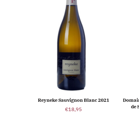
Reyneke Sauvignon Blanc 2021
Domain
TOEVOEGEN AAN WINKELWAGEN
TO
de 
€
18,95