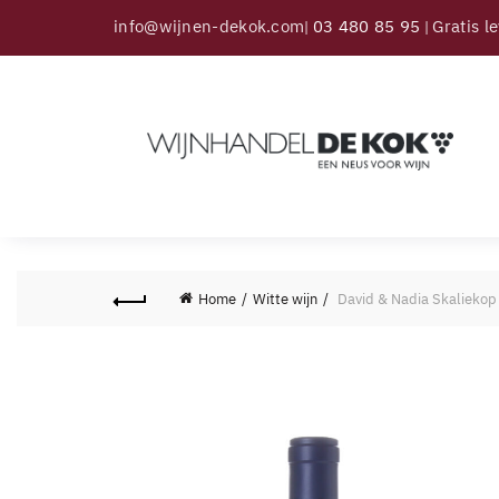
info@wijnen-dekok.com
03 480 85 95
Gratis l
|
|
Home
Witte wijn
David & Nadia Skaliekop