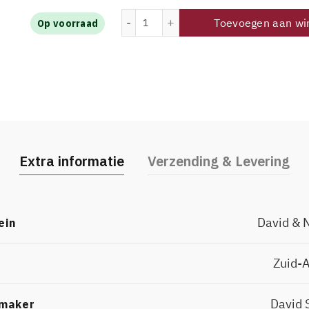
David & Nadia Skaliekop Chenin Blan
Toevoegen aan wi
Op voorraad
Extra informatie
Verzending & Levering
David & 
ein
Zuid-A
David 
maker