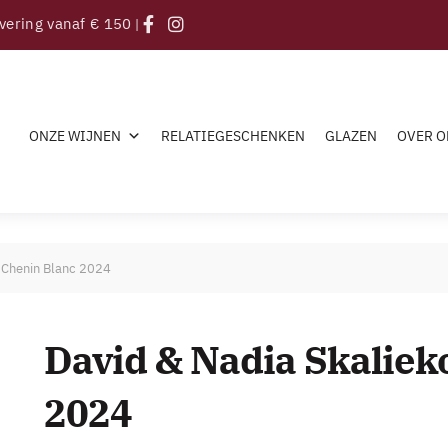
evering vanaf € 150
|
ONZE WIJNEN
RELATIEGESCHENKEN
GLAZEN
OVER O
 Chenin Blanc 2024
David & Nadia Skaliek
2024