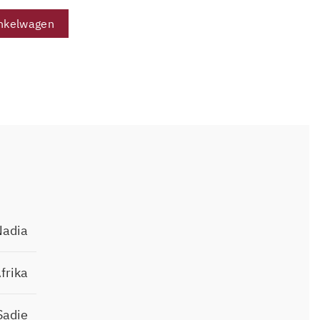
c 2024 aantal
nkelwagen
Nadia
frika
Sadie