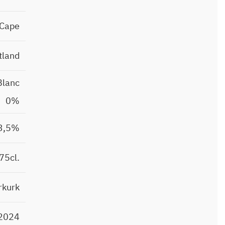
Cape
tland
Blanc
,
0%
3,5%
75cl.
rkurk
2024