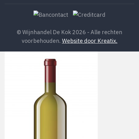
© Wijnhandel De Kok 2026 - Alle rechten
voorbehouden.
Website door Kreatix.