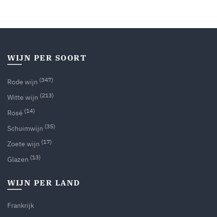
WIJN PER SOORT
(347)
Rode wijn
(213)
Witte wijn
(14)
Rosé
(35)
Schuimwijn
(17)
Zoete wijn
(13)
Glazen
WIJN PER LAND
Frankrijk