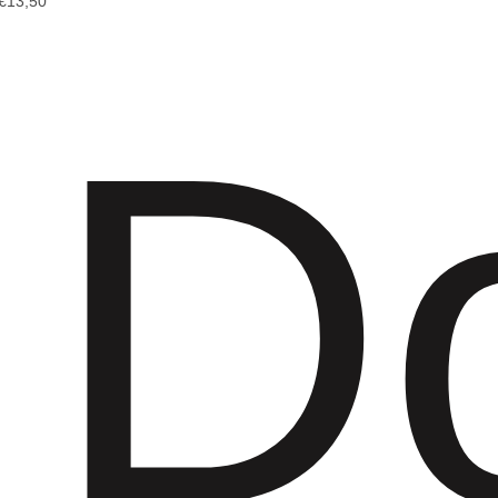
€
13,50
D