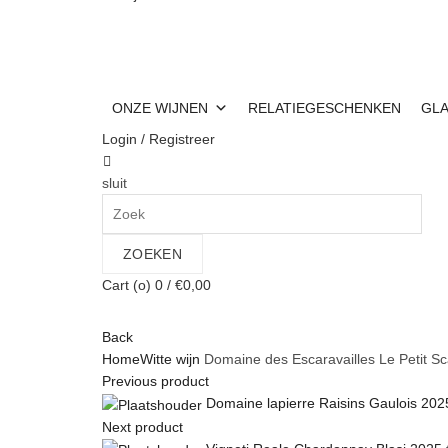
info@wijnen-dekok.com
03 480 85 95
Gratis leveri
|
|
ONZE WIJNEN
RELATIEGESCHENKEN
GL
Login / Registreer
sluit
Search
for:
ZOEKEN
Cart (
o
)
0
/
€
0,00
Back
Home
Witte wijn
Domaine des Escaravailles Le Petit S
Previous product
Domaine lapierre Raisins Gaulois 20
Next product