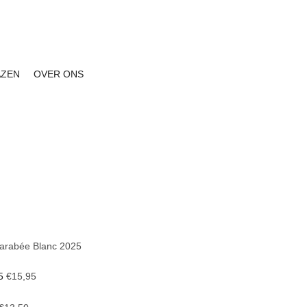
ng vanaf € 150
|
Facebook
Instagram
AZEN
OVER ONS
carabée Blanc 2025
25
€
15,95