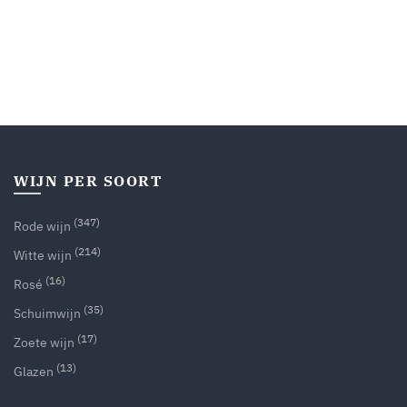
WIJN PER SOORT
(347)
Rode wijn
(214)
Witte wijn
(16)
Rosé
(35)
Schuimwijn
(17)
Zoete wijn
(13)
Glazen