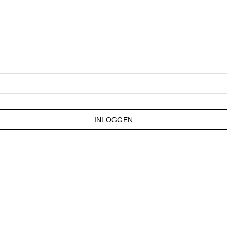
INLOGGEN
ng vanaf € 150
|