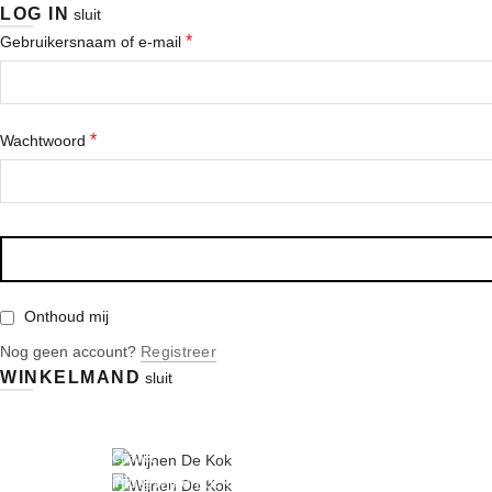
LOG IN
sluit
*
Gebruikersnaam of e-mail
*
Wachtwoord
Onthoud mij
Nog geen account?
Registreer
WINKELMAND
sluit
|
|
|
info@wijnen-dekok.com
03 480 85 95
Gratis levering vanaf € 150
Contact
info@wijnen-dekok.com
03 480 85 95
Gratis leveri
|
|