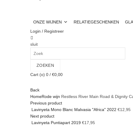
ONZE WIJNEN
RELATIEGESCHENKEN
GL
Login / Registreer
sluit
Search
for:
ZOEKEN
Cart (
o
)
0
/
€
0,00
Back
Home
Rode wijn
Restless River Main Road & Dignity 
Previous product
Lavinyeta Mono Blanc Malvasia "Africa" 2022
€
12,95
Next product
Lavinyeta Puntiapart 2019
€
17,95