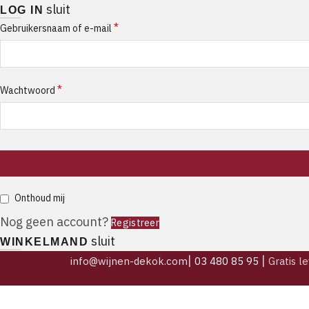
sluit
LOG IN
*
Gebruikersnaam of e-mail
*
Wachtwoord
Onthoud mij
Nog geen account?
Registreer
sluit
WINKELMAND
|
|
info@wijnen-dekok.com
03 480 85 95
Gratis l