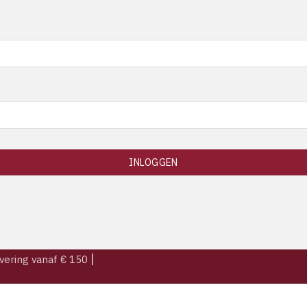
INLOGGEN
|
evering vanaf € 150