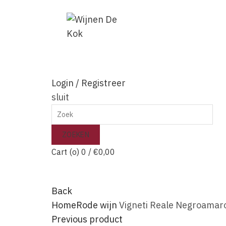
Login / Registreer
sluit
Search
for:
ZOEKEN
Cart (
o
)
0
/
€
0,00
Back
Home
Rode wijn
Vigneti Reale Negroamaro
Previous product