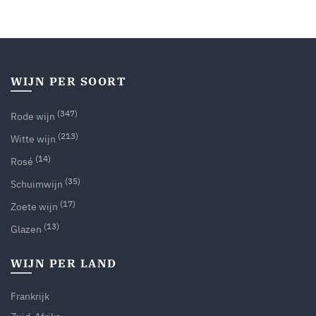
WIJN PER SOORT
(347)
Rode wijn
(213)
Witte wijn
(14)
Rosé
(35)
Schuimwijn
(17)
Zoete wijn
(13)
Glazen
WIJN PER LAND
Frankrijk