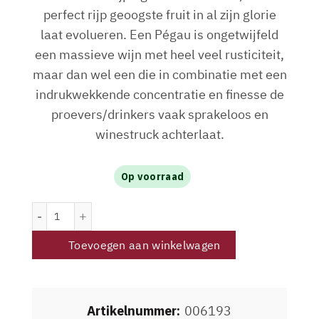
perfect rijp geoogste fruit in al zijn glorie
laat evolueren. Een Pégau is ongetwijfeld
een massieve wijn met heel veel rusticiteit,
maar dan wel een die in combinatie met een
indrukwekkende concentratie en finesse de
proevers/drinkers vaak sprakeloos en
winestruck achterlaat.
Op voorraad
Domaine du Pegau Chateauneuf-du-Pape "A Tempo" blanc
Toevoegen aan winkelwagen
Artikelnummer:
006193