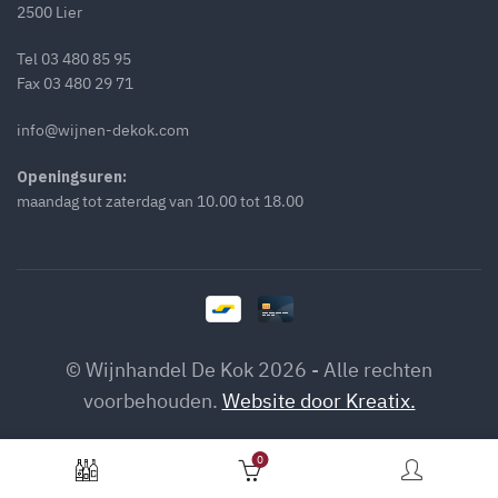
2500 Lier
Tel
03 480 85 95
Fax 03 480 29 71
info@wijnen-dekok.com
Openingsuren:
maandag tot zaterdag van 10.00 tot 18.00
© Wijnhandel De Kok 2026 - Alle rechten
voorbehouden.
Website door Kreatix.
Fogwell Syrah Swartland 2024 aantal
OP
0
TOEVOEGEN AAN WINKELWA
VOORRAAD