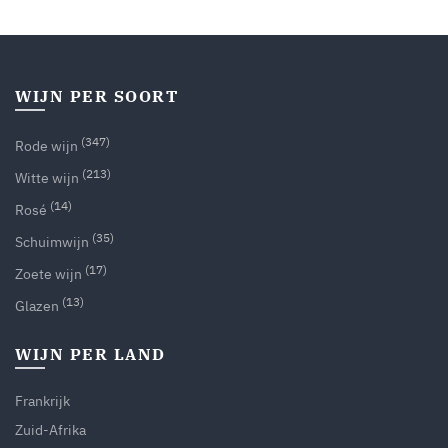
WIJN PER SOORT
(347)
Rode wijn
(213)
Witte wijn
(14)
Rosé
(35)
Schuimwijn
(17)
Zoete wijn
(13)
Glazen
WIJN PER LAND
Frankrijk
Zuid-Afrika