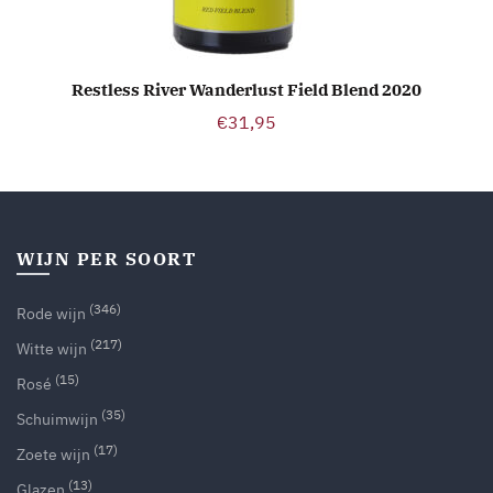
Restless River Wanderlust Field Blend 2020
TOEVOEGEN AAN WINKELWAGEN
€
31,95
WIJN PER SOORT
(346)
Rode wijn
(217)
Witte wijn
(15)
Rosé
(35)
Schuimwijn
(17)
Zoete wijn
(13)
Glazen