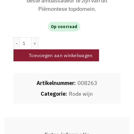
beste ambassadeur te zijn van dit
Piëmontese topdomein.
Op voorraad
Pelissero Barbaresco DOCG Vanotu 2021 aantal
Toevoegen aan winkelwagen
Artikelnummer:
008263
Categorie:
Rode wijn