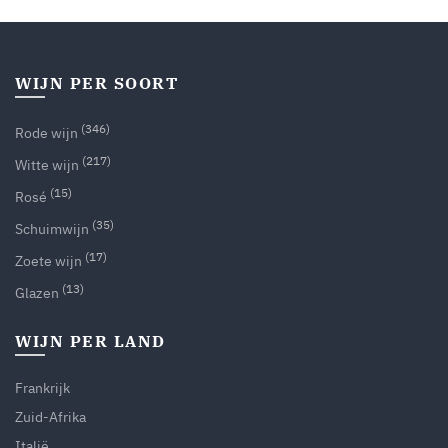
WIJN PER SOORT
(346)
Rode wijn
(217)
Witte wijn
(15)
Rosé
(35)
Schuimwijn
(17)
Zoete wijn
(13)
Glazen
WIJN PER LAND
Frankrijk
Zuid-Afrika
Italië