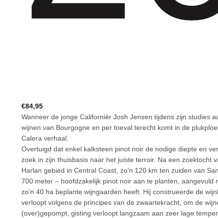
€
84,95
Wanneer de jonge Californiër Josh Jensen tijdens zijn studies a
wijnen van Bourgogne en per toeval terecht komt in de plukplo
Calera verhaal.
Overtuigd dat enkel kalksteen pinot noir de nodige diepte en ve
zoek in zijn thuisbasis naar het juiste terroir. Na een zoektocht va
Harlan gebied in Central Coast, zo’n 120 km ten zuiden van San
700 meter – hoofdzakelijk pinot noir aan te planten, aangevuld 
zo’n 40 ha beplante wijngaarden heeft. Hij construeerde de wijnke
verloopt volgens de principes van de zwaartekracht, om de wijne
(over)gepompt, gisting verloopt langzaam aan zeer lage tempera