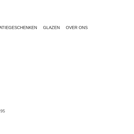
Facebook
Instagram
ATIEGESCHENKEN
GLAZEN
OVER ONS
ng vanaf € 150
|
Facebook
Instagram
,95