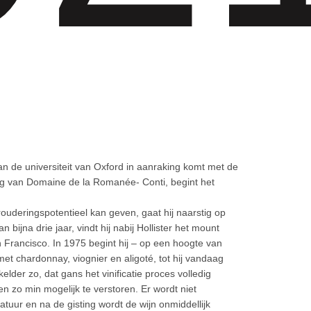
an de universiteit van Oxford in aanraking komt met de
eg van Domaine de la Romanée- Conti, begint het
rouderingspotentieel kan geven, gaat hij naarstig op
n bijna drie jaar, vindt hij nabij Hollister het mount
 Francisco. In 1975 begint hij – op een hoogte van
met chardonnay, viognier en aligoté, tot hij vandaag
lder zo, dat gans het vinificatie proces volledig
n zo min mogelijk te verstoren. Er wordt niet
tuur en na de gisting wordt de wijn onmiddellijk