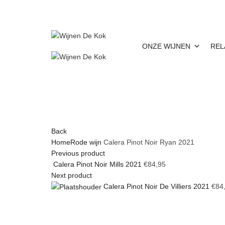
|
|
|
info@wijnen-dekok.com
03 480 85 95
Gratis levering vanaf € 150
Contact
ONZE WIJNEN
REL
info@wijnen-dekok.com
03 480 85 95
Gratis leveri
|
|
Back
Home
Rode wijn
Calera Pinot Noir Ryan 2021
Previous product
Calera Pinot Noir Mills 2021
€
84,95
Next product
Calera Pinot Noir De Villiers 2021
€
84