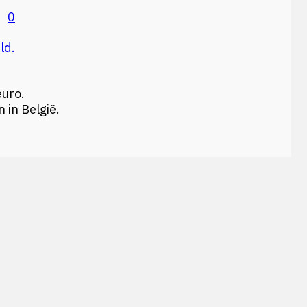
0
ld.
euro.
in België.