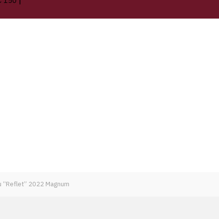
€ 150
 “Reflet” 2022 Magnum