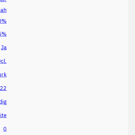
,
rah
,
0%
5%
Ja
cl.
urk
22
dig
ite
0