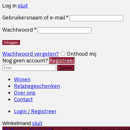
sluit
Log in
Gebruikersnaam of e-mail
*
Wachtwoord
*
Inloggen
Wachtwoord vergeten?
Onthoud mij
Nog geen account?
Registreer
Search
Zoeken
for:
Wijnen
Relatiegeschenken
Over ons
Contact
Login / Registreer
sluit
Winkelmand
|
|