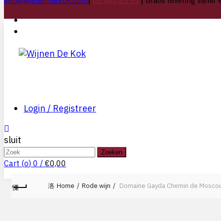
info@wijnen-dekok.com
03 480 85 95
Gratis levering vanaf 
Login / Registreer
sluit
Search
Zoeken
for:
Cart (
o
)
0
/
€
0,00
Home
Rode wijn
Domaine Gayda Chemin de Moscou