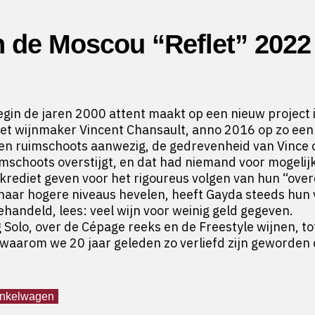
 de Moscou “Reflet” 202
in de jaren 2000 attent maakt op een nieuw project 
t wijnmaker Vincent Chansault, anno 2016 op zo een
en ruimschoots aanwezig, de gedrevenheid van Vince 
uimschoots overstijgt, en dat had niemand voor mogeli
ediet geven voor het rigoureus volgen van hun “overd
 naar hogere niveaus hevelen, heeft Gayda steeds hun v
handeld, lees: veel wijn voor weinig geld gegeven.
g Solo, over de Cépage reeks en de Freestyle wijnen, 
den waarom we 20 jaar geleden zo verliefd zijn geworden
Moscou "Reflet" 2022 Magnum aantal
inkelwagen