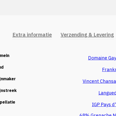
Extra informatie
Verzending & Levering
mein
Domaine Ga
nd
Frankr
jnmaker
Vincent Chansa
jnstreek
Langue
pellatie
IGP Pays d
68% Grenache N