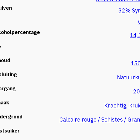
uiven
32% Sy
coholpercentage
14,
o
houd
150
sluiting
Natuurk
argang
20
aak
Krachtig, krui
dergrond
Calcaire rouge / Schistes / Gran
stsuiker