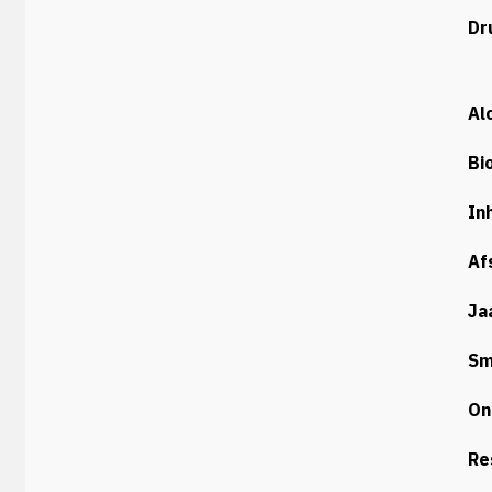
Dr
Al
Bi
In
Af
Ja
Sm
On
Re