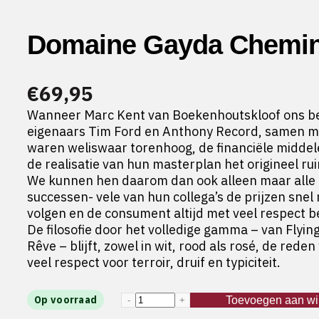
Domaine Gayda Chemin
€
69,95
Wanneer Marc Kent van Boekenhoutskloof ons beg
eigenaars Tim Ford en Anthony Record, samen me
waren weliswaar torenhoog, de financiële middel
de realisatie van hun masterplan het origineel r
We kunnen hen daarom dan ook alleen maar alle kr
successen- vele van hun collega’s de prijzen snel
volgen en de consument altijd met veel respect be
De filosofie door het volledige gamma – van Flyin
Rêve – blijft, zowel in wit, rood als rosé, de re
veel respect voor terroir, druif en typiciteit.
Domaine Gayda Chemin de 
Op voorraad
Toevoegen aan w